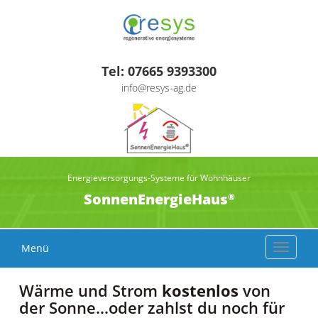
Tel:
07665 9393300
info@resys-ag.de
Energieversorgungs-Systeme für Wohnhäuser
SonnenEnergieHaus
®
Menü
Navigat
auskla
Wärme und Strom
kostenlos
von
der Sonne...oder zahlst du noch für